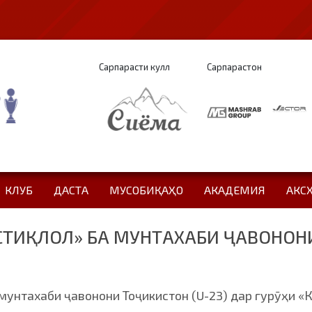
Сарпарасти кулл
Сарпарастон
КЛУБ
ДАСТА
МУСОБИҚАҲО
АКАДЕМИЯ
АКС
СТИҚЛОЛ» БА МУНТАХАБИ ҶАВОНОНИ
унтахаби ҷавонони Тоҷикистон (U-23) дар гурӯҳи «К»