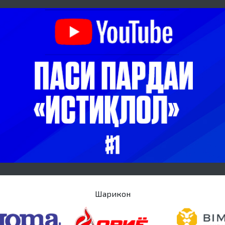
Шарикон