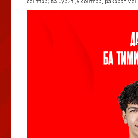
сентябр) ва Сурия (9 сентябр) рақобат ме