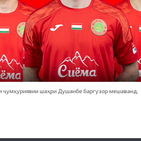
и ҷумҳуриявии шаҳри Душанбе баргузор мешаванд.