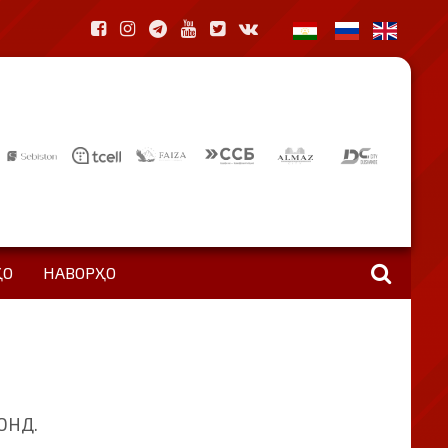
ҲО
НАВОРҲО
ОНД.