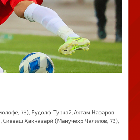
олофе, 73), Рудолф Туркай, Аҳтам Назаров
, Сиёваш Ҳақназарӣ (Манучеҳр Ҷалилов, 73),