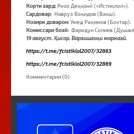
Корти зард:
Ризо Деҳқонӣ («Истиқлол»).
Сардовар:
Навруз Воҳидов (Вахш).
Нозири доварон:
Умед Раҳимов (Бохтар).
Комиссари бозӣ:
Фаридун Солиев (Душан
19 август. Ҳисор. Варзишгоҳи марказӣ.
https://t.me/fcistiklol2007/32863
https://t.me/fcistiklol2007/32869
Комментарии (0)