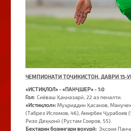
ЧЕМПИОНАТИ ТОҶИКИСТОН. ДАВРИ 15-
«ИСТИҚЛОЛ» - «ПАНҶШЕР» - 1:0
Гол:
Сиёваш Ҳақназарӣ, 22 аз пеналти.
«Истиқлол»:
Муҳриддин Ҳасанов, Манучеҳр
(Табрез Исломов, 46), Амирбек Ҷурабоев 
Ризо Деҳқонӣ (Рустам Соиров, 55).
Беҳтарин бозингари вохурӣ:
Эҳсони Панҷ