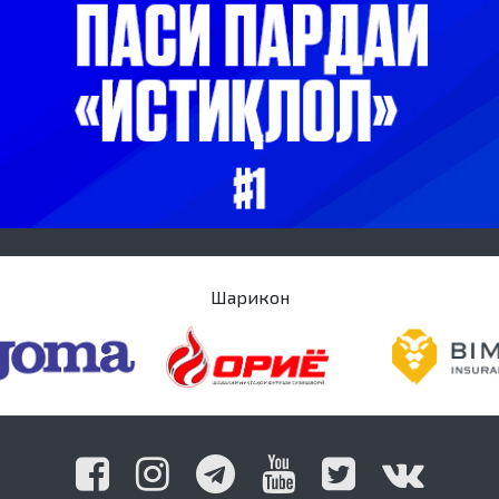
Шарикон