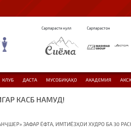
Сарпарасти кулл
Сарпарастон
КЛУБ
ДАСТА
МУСОБИҚАҲО
АКАДЕМИЯ
АКС
ГАР КАСБ НАМУД!
НҶШЕР» ЗАФАР ЁФТА, ИМТИЁЗҲОИ ХУДРО БА 30 РАС