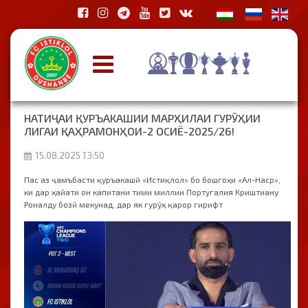
НАТИҶАИ ҚУРЪАКАШИИ МАРҲИЛАИ ГУРӮҲИИ
ЛИГАИ ҚАҲРАМОНҲОИ-2 ОСИЁ-2025/26!
15.08.2025 13:50
Пас аз ҷамъбасти қуръакашӣ «Истиқлол» бо бошгоҳи «Ал-Наср»,
ки дар ҳайати он капитани тими миллии Португалия Криштиану
Роналду бозӣ мекунад, дар як гурӯҳ қарор гирифт