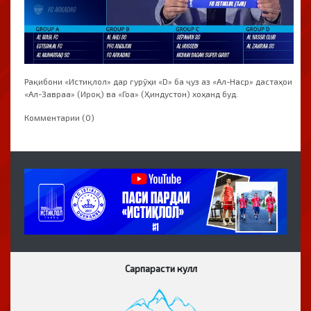
Рақибони «Истиқлол» дар гурӯҳи «D» ба ҷуз аз «Ал-Наср» дастаҳои
«Ал-Завраа» (Ироқ) ва «Гоа» (Ҳиндустон) хоҳанд буд.
Комментарии (0)
Сарпарасти кулл