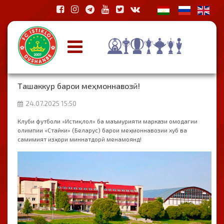
Ташаккур барои меҳмоннавозӣ!
24.07.2025 15:50
Клуби футболи «Истиқлол» ба маъмурияти маркази омодагии
олимпии «Стайки» (Беларус) барои меҳмоннавозии хуб ва
самимият изҳори миннатдорӣ менамоянд!