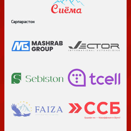
Сарпарастон