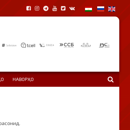
ҲО
НАВОРҲО
расонид.