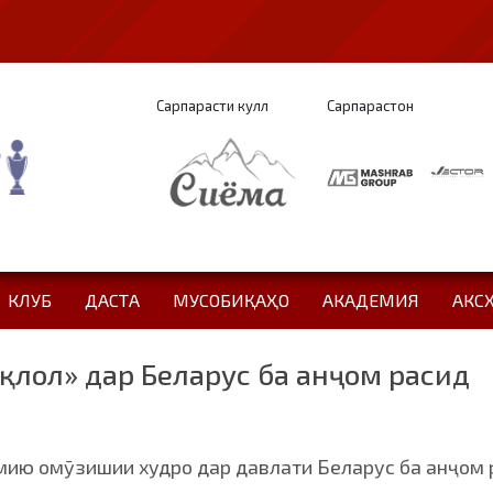
Сарпарасти кулл
Сарпарастон
КЛУБ
ДАСТА
МУСОБИҚАҲО
АКАДЕМИЯ
АКС
лол» дар Беларус ба анҷом расид
ию омӯзишии худро дар давлати Беларус ба анҷом 