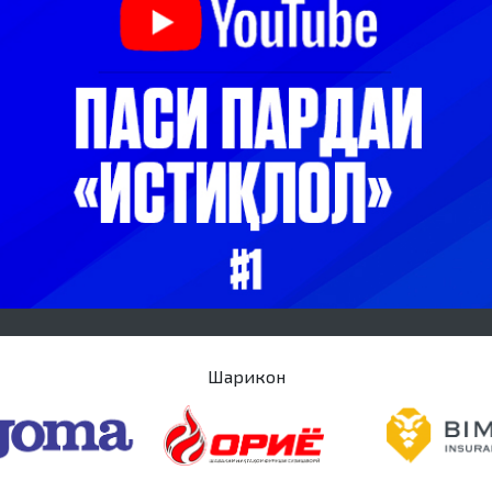
Шарикон