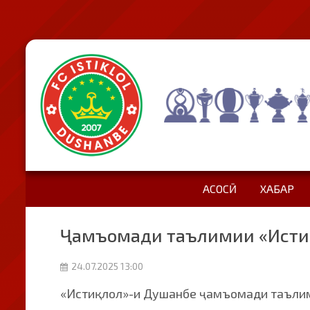
АСОСӢ
ХАБАР
Ҷамъомади таълимии «Истиқ
24.07.2025 13:00
«Истиқлол»-и Душанбе ҷамъомади таълим