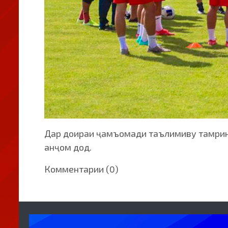
Дар доираи ҷамъомади таълимиву тамринӣ 
анҷом дод.
Комментарии (0)