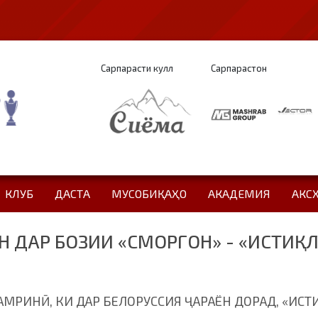
Сарпарасти кулл
Сарпарастон
КЛУБ
ДАСТА
МУСОБИҚАҲО
АКАДЕМИЯ
АКС
 ДАР БОЗИИ «СМОРГОН» - «ИСТИҚ
РИНӢ, КИ ДАР БЕЛОРУССИЯ ҶАРАЁН ДОРАД, «ИС