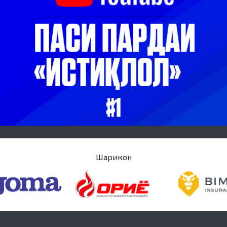
Шарикон