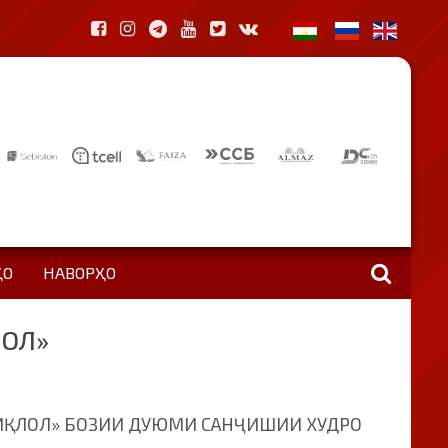
ҲО
НАВОРҲО
ЛОЛ»
ТИҚЛОЛ» БОЗИИ ДУЮМИ САНҶИШИИ ХУДРО