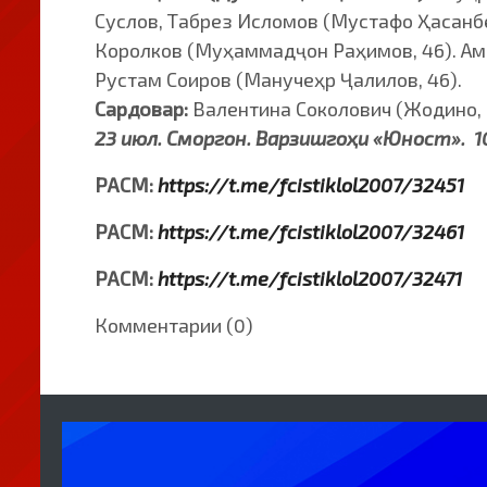
Суслов, Табрез Исломов (Мустафо Ҳасанбе
Королков (Муҳаммадҷон Раҳимов, 46). Ам
Рустам Соиров (Манучеҳр Ҷалилов, 46).
Сардовар:
Валентина Соколович (Жодино,
23 июл. Сморгон. Варзишгоҳи «Юност». 
РАСМ:
https://t.me/fcistiklol2007/32451
РАСМ:
https://t.me/fcistiklol2007/32461
РАСМ:
https://t.me/fcistiklol2007/32471
Комментарии (0)