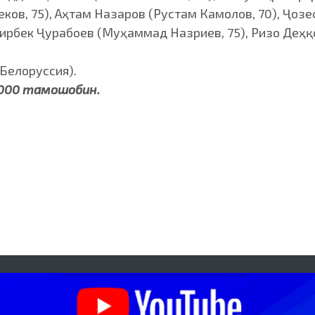
ков, 75), Аҳтам Назаров (Рустам Камолов, 70), Ҷоз
ирбек Ҷурабоев (Муҳаммад Назриев, 75), Ризо Деҳқо
 Белоруссия).
1000 тамошобин.