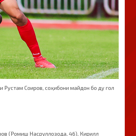
аи Рустам Соиров, соҳибони майдон бо ду гол
ов (Ромиш Насруллозода, 46), Кирилл