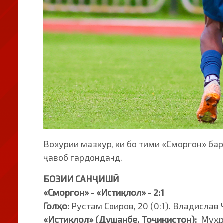
Вохурии мазкур, ки бо тими «Сморгон» бар
ҷавоб гардонданд.
БОЗИИ САНҶИШӢ
«Сморгон» - «Истиқлол» - 2:1
Голҳо:
Рустам Соиров, 20 (0:1). Владислав Ч
«Истиқлол» (Душанбе, Тоҷикистон):
Муҳри