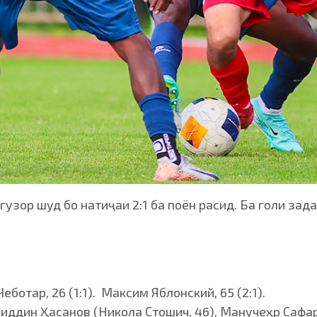
гузор шуд бо натиҷаи 2:1 ба поён расид. Ба голи зад
еботар, 26 (1:1). Максим Яблонский, 65 (2:1).
ддин Ҳасанов (Никола Стошич, 46), Манучеҳр Сафар