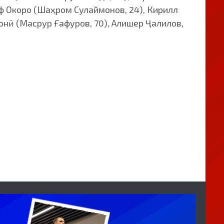
еф Окоро (Шаҳром Сулаймонов, 24), Кирилл
нӣ (Масрур Ғафуров, 70), Алишер Ҷалилов,