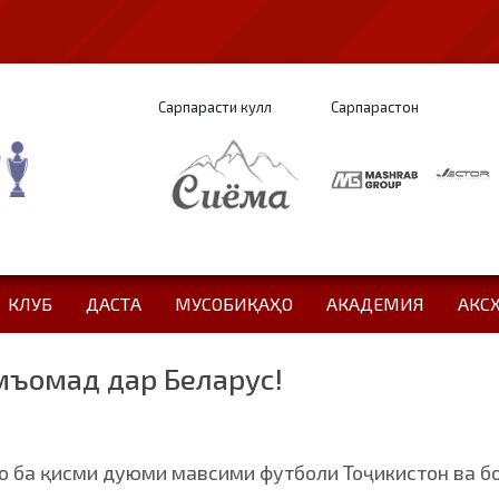
Сарпарасти кулл
Сарпарастон
КЛУБ
ДАСТА
МУСОБИҚАҲО
АКАДЕМИЯ
АКС
мъомад дар Беларус!
о ба қисми дуюми мавсими футболи Тоҷикистон ва б