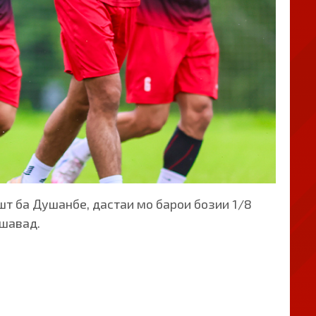
т ба Душанбе, дастаи мо барои бозии 1/8
ешавад.