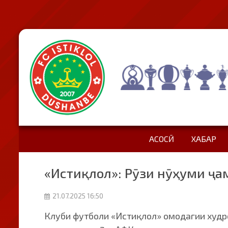
АСОСӢ
ХАБАР
«Истиқлол»: Рӯзи нӯҳуми ҷа
21.07.2025 16:50
Клуби футболи «Истиқлол» омодагии худр