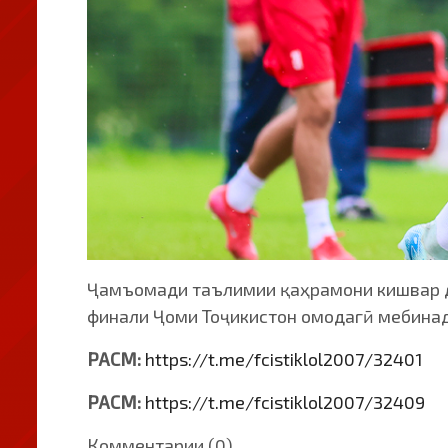
Ҷамъомади таълимии қаҳрамони кишвар да
финали Ҷоми Тоҷикистон омодагӣ мебинад
РАСМ:
https://t.me/fcistiklol2007/32401
РАСМ:
https://t.me/fcistiklol2007/32409
Комментарии (0)