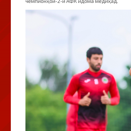
чемпионҳои-2-и АФК идома медиҳад.