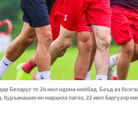
р Беларус то 24 июл идома меёбад. Баъд аз бозгаш
. Қуръакашии ин марҳила пагоҳ, 22 июл баргузор м