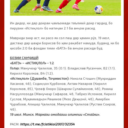
Ин дидор, ки дар доираи ҷамъомади таълимӣ доир гардид, бо
пирузии «Истиқлол» бо натиҷаи 2:1 ба анҷом расид.
Мавриди зикр аст, ки расо як сол пеш дар ҳамин рӯз, 19 июл,
дастаҳо дар шаҳри Борисов бо ҳам рақабат намуда, буданд, ки бо
ҳисоби 2:0 ба фоидаи тими «БАТЭ» ба анҷом расида буд.
БОЗИИ САНҶИШӢ
«БАТЭ» – «ИСТИҚЛОЛ» - 1:2
Голҳо:
Манучеҳр Ҷалилов, 35 (0:1). Владислав Русенчик, 82 (1:1).
Кирилл Королков, 84 (1:2).
«Истиқлол» (Душанбе, Тоҷикистон):
Никола Стошич (Мухриддин
Хасанов, 46), Содиқҷон Қурбонов, Ахтам Назаров (Кирилл
Королков, 65), Ҷозеф Окоро (Шаҳром Сулаймонов, 46), Ромиш
Насруллозода (Манучеҳр Сафаров, 46, Табрез Исломов, Кирилл
Суслов, Муҳаммадҷон Раҳимов (Ризо Деҳқонӣ, 46), Амирбек
Ҷурабоев, Алишер Ҷалилов, Манучеҳр Ҷалилов (Рустам Соиров,
46).
19 июл. Минск. Маркази омодагии олимпии «Стайки».
РАСМ:
https://t.me/fcistiklol2007/32354