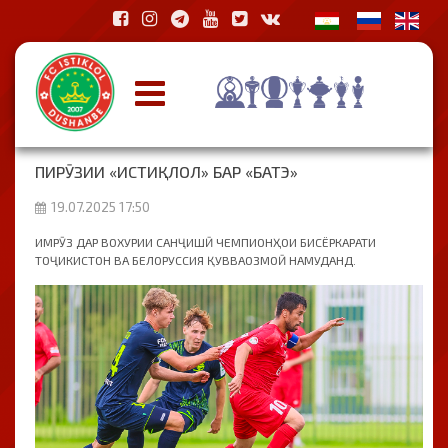
ПИРӮЗИИ «ИСТИҚЛОЛ» БАР «БАТЭ»
19.07.2025 17:50
ИМРӮЗ ДАР ВОХУРИИ САНҶИШӢ ЧЕМПИОНҲОИ БИСЁРКАРАТИ
ТОҶИКИСТОН ВА БЕЛОРУССИЯ ҚУВВАОЗМОӢ НАМУДАНД.