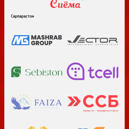
Сарпарастон