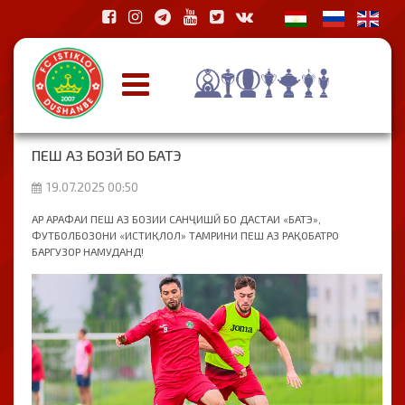
ПЕШ АЗ БОЗӢ БО БАТЭ
19.07.2025 00:50
АР АРАФАИ ПЕШ АЗ БОЗИИ САНҶИШӢ БО ДАСТАИ «БАТЭ»,
ФУТБОЛБОЗОНИ «ИСТИҚЛОЛ» ТАМРИНИ ПЕШ АЗ РАҚОБАТРО
БАРГУЗОР НАМУДАНД!