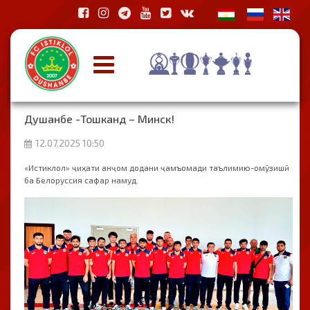
Душанбе -Тошканд – Минск!
12.07.2025 10:50
«Истиклол» ҷиҳати анҷом додани ҷамъомади таълимию-омӯзишӣ
ба Белоруссия сафар намуд.