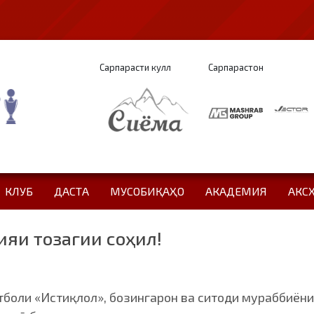
Сарпарасти кулл
Сарпарастон
КЛУБ
ДАСТА
МУСОБИҚАҲО
АКАДЕМИЯ
АКС
ияи тозагии соҳил!
боли «Истиқлол», бозингарон ва ситоди мураббиёни