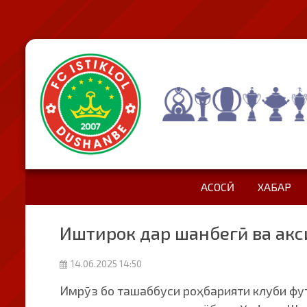
АСОСӢ
ХАБАР
Иштирок дар шанбегӣ ва акс
14.06.2025 14:50
Имрӯз бо ташаббуси роҳбарияти клуби фут