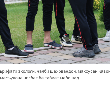
рифати экологӣ, ҷалби шаҳрвандон, махсусан ҷаво
 масъулона нисбат ба табиат мебошад.