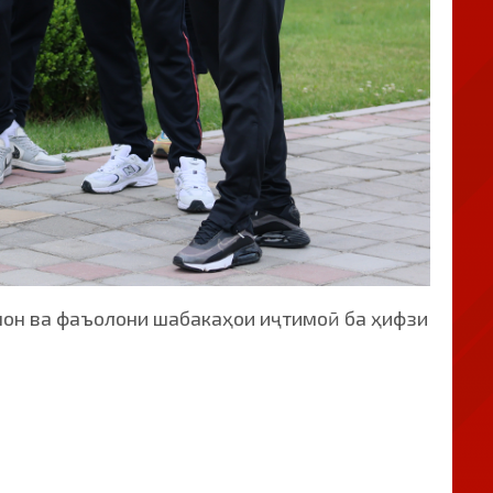
нон ва фаъолони шабакаҳои иҷтимоӣ ба ҳифзи