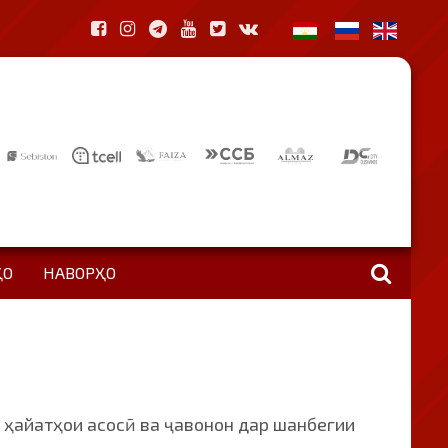
ҲО
НАВОРҲО
 ҳайатҳои асосӣ ва ҷавонон дар шанбегии