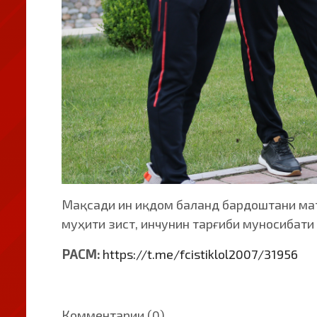
Мақсади ин иқдом баланд бардоштани маъ
муҳити зист, инчунин тарғиби муносибати
РАСМ:
https://t.me/fcistiklol2007/31956
Комментарии (0)