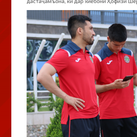
дастаҷамъона, ки дар хиёбони Ҳофизи Ше