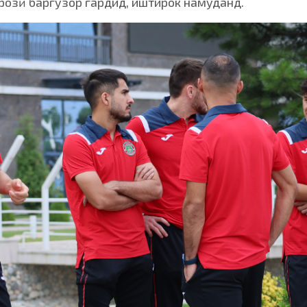
розӣ баргузор гардид, иштирок намуданд.