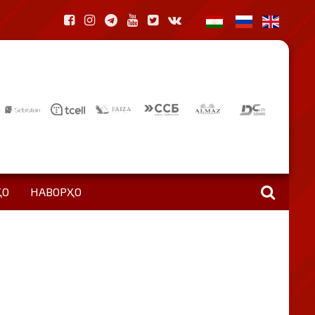
ҲО
НАВОРҲО