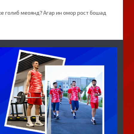
ке голиб меоянд? Агар ин омор рост бошад