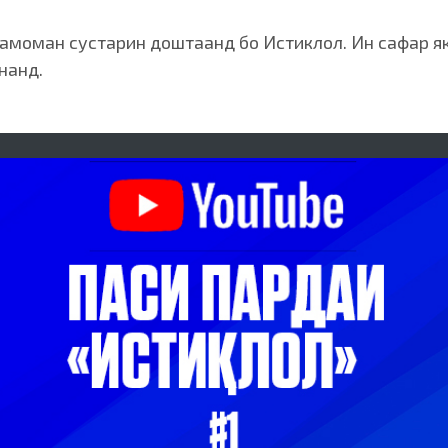
тамоман сустарин доштаанд бо Истиклол. Ин сафар я
нанд.