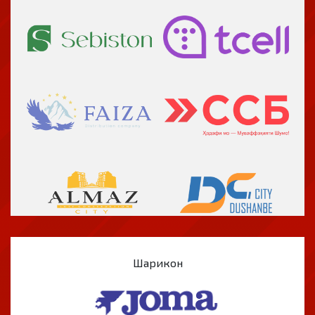
Шарикон