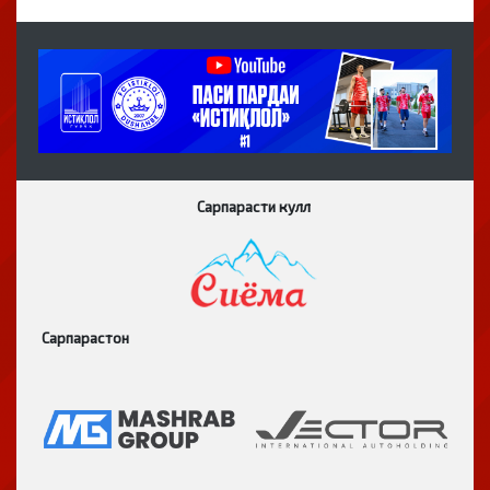
Сарпарасти кулл
Сарпарастон