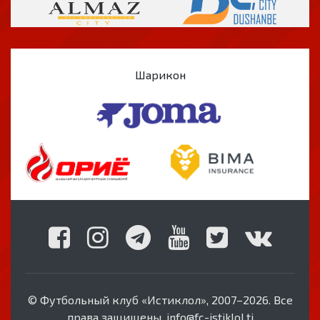
Шарикон
© Футбольный клуб «Истиклол», 2007–2026. Все
права защищены. info@fc-istiklol.tj