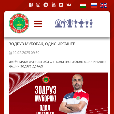
ЗОДРӮЗ МУБОРАК, ОДИЛ ИРГАШЕВ!
10.02.2025 09:50
ИМРӮЗ МАЪМУРИ БОШГОҲИ ФУТБОЛИ «ИСТИҚЛОЛ» ОДИЛ ИРГАШЕВ
ҶАШНИ ЗОДРӮЗ ДОРАД!