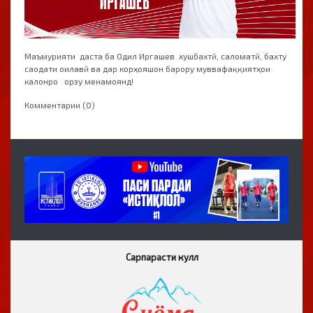
Маъмурияти даста ба Одил Иргашев хушбахтӣ, саломатӣ, бахту
саодати оилавӣ ва дар корҳояшон барору муввафаққиятҳои
калонро орзу менамоянд!
Комментарии (0)
Сарпарасти кулл