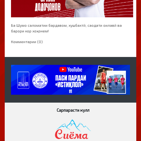
Ба Шумо саломатии бардавом, хушбахтӣ, саодати оилавӣ ва
барори кор хоҳонем!
Комментарии (0)
Сарпарасти кулл