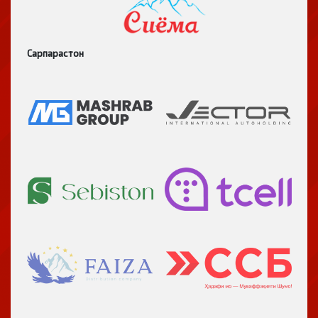
Сарпарастон