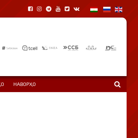
ҲО
НАВОРҲО