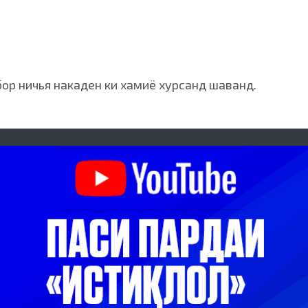
бор ничья накаден ки хамиё хурсанд шаванд.