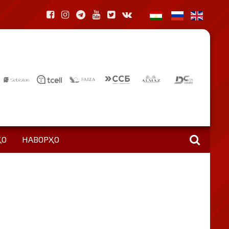
ҲО
НАВОРҲО