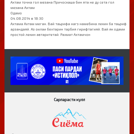
Ахтам точна гол мезана Причоскаша бин ята не ду сета гол
мезана Ахтам
Одамо
04.08.2014 в 18:30
Ахтама Ахтам меган. Вай таьрифа нагз намебина лекин ба таьриф
арзандаяй. Аз оилаи бехтарин тарбия гирифтагияй. Вай як одами
простой лекин автаритетай. Рахмат Ахтамчон
Сарпарасти кулл