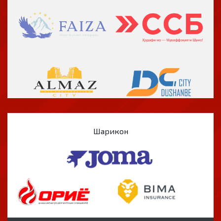
Шарикон