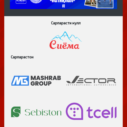
Сарпарасти кулл
Сарпарастон