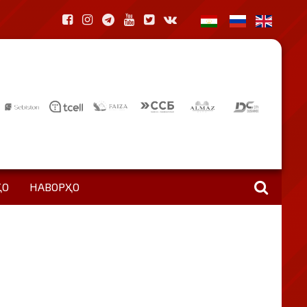
ҲО
НАВОРҲО