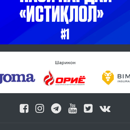
Шарикон