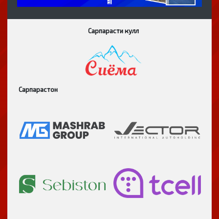
Сарпарасти кулл
Сарпарастон