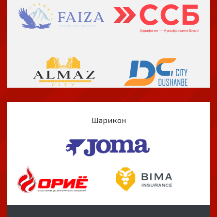
Шарикон