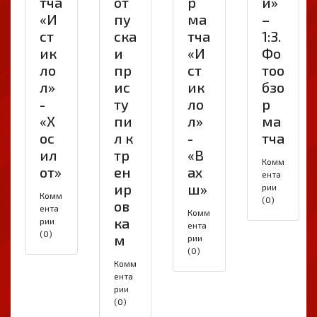
тча
от
р
и»
«И
пу
ма
–
ст
ска
тча
1:3.
ик
и
«И
Фо
ло
пр
ст
тоо
л»
ис
ик
бзо
-
ту
ло
р
«Х
пи
л»
ма
ос
л к
-
тча
ил
тр
«В
Комм
от»
ен
ах
ента
ир
ш»
рии
Комм
(0)
ов
ента
Комм
ка
рии
ента
(0)
м
рии
(0)
Комм
ента
рии
(0)