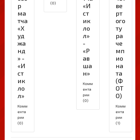
(0)
р
«И
ве
ма
ст
рт
тча
ик
ого
«Х
ло
ту
уд
л»
ра
жа
-
че
нд
«Р
мп
» -
ав
ио
«И
ша
на
ст
н»
та
ик
(Ф
Комм
ло
ОТ
ента
л»
О)
рии
(0)
Комм
Комм
ента
ента
рии
рии
(0)
(1)