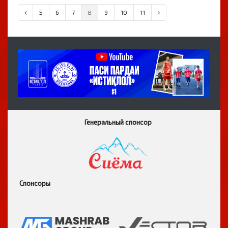
5
6
7
8
9
10
11
Генеральный спонсор
Спонсоры