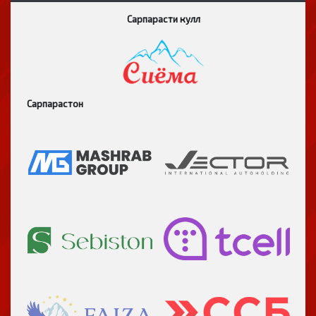
Сарпарасти кулл
Сарпарастон