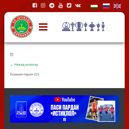
←
Назад ксписку
Комментарии (0)