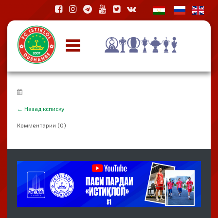
←
Назад ксписку
Комментарии (0)