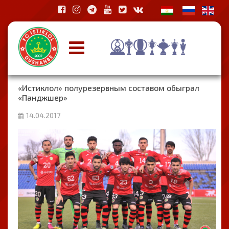
«Истиклол» полурезервным составом обыграл
«Панджшер»
14.04.2017