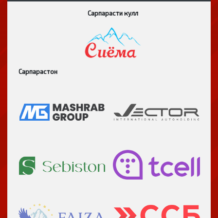
Сарпарасти кулл
Сарпарастон