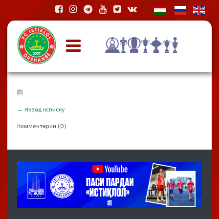
←
Назад ксписку
Комментарии (0)