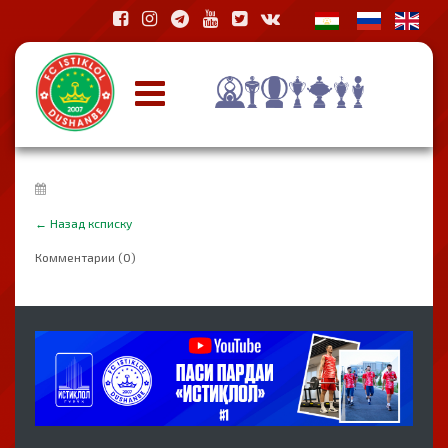
←
Назад ксписку
Комментарии (0)