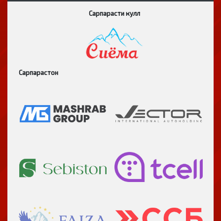
Сарпарасти кулл
Сарпарастон