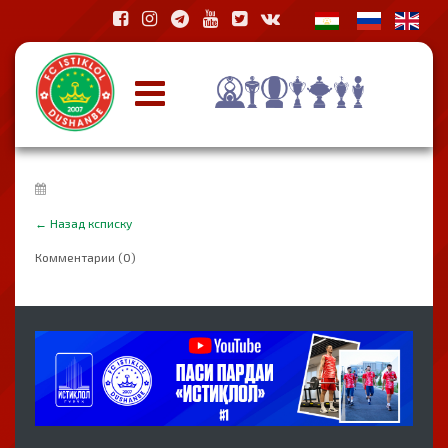
←
Назад ксписку
Комментарии (0)