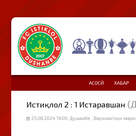
АСОСӢ
ХАБАР
(
Истиқлол 2 : 1 Истаравшан
25.08.2024 19:00, Душанбе , Варзишгоҳи марк