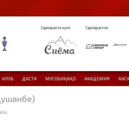
Сарпарасти кулл
Сарпарастон
КЛУБ
ДАСТА
МУСОБИҚАҲО
АКАДЕМИЯ
АКС
Душанбе)
азӣ,