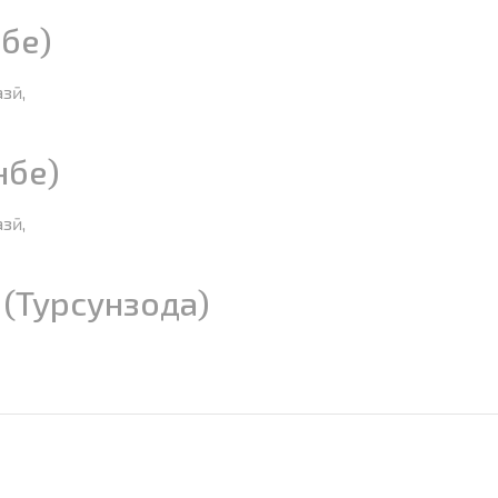
бе)
зӣ,
нбе)
зӣ,
(Турсунзода)