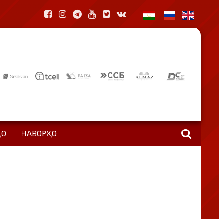
ҲО
НАВОРҲО