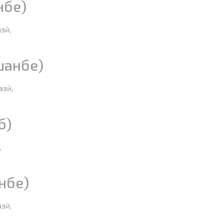
нбе)
зӣ,
шанбе)
азӣ,
б)
,
нбе)
зӣ,