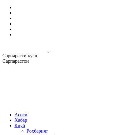
Сарпарасти кулл
Сарпарастон
Асосӣ
Хабар
Клуб
Роҳбарият