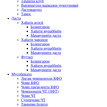
Таърихи клуб
Варзишгоҳи марказии ҷумҳуриявӣ
Дастовардҳо
Тамос
Даста
Ҳайати асосӣ
Бозингарон
Ҳайати мураббиён
Маъмурияти даста
Ҳайати ҷавонон
Бозингарон
Ҳайати мураббиён
Маъмурияти даста
Футзал
Бозингарон
Ҳайати мураббиён
Маъмурияти даста
Мусобиқаҳо
Лигаи чемпионҳои КФО
Ҷоми КФО
Ҷоми президенти КФО
Чемпионати ҶТ (ЛФТ)
Ҷоми ҶТ
Суперҷоми ҶТ
Тақвими бозиҳо