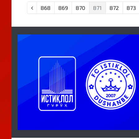
868
869
870
871
872
873