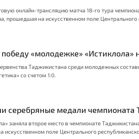
екстовую онлайн-трансляцию матча 18-го тура чемпи
ча, прошедшая на искусственном поле Центрального с
с победу «молодежке» «Истиклола» 
ра первенства Таджикистана среди молодежных соста
тика» со счетом 1:0.
и серебряные медали чемпионата 
а» заняла второе место в чемпионате Таджикистана
 на искусственном поле Центрального республиканск