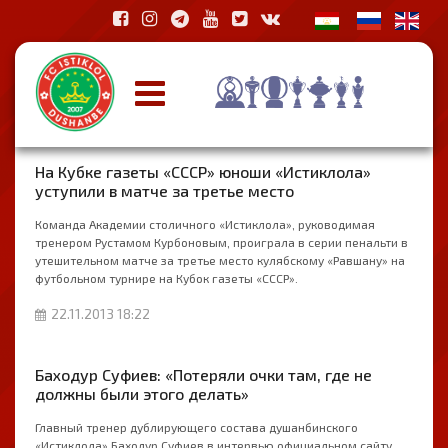
На Кубке газеты «СССР» юноши «Истиклола»
уступили в матче за третье место
Команда Академии столичного «Истиклола», руководимая
тренером Рустамом Курбоновым, проиграла в серии пенальти в
утешительном матче за третье место кулябскому «Равшану» на
футбольном турнире на Кубок газеты «СССР».
22.11.2013 18:22
Баходур Суфиев: «Потеряли очки там, где не
должны были этого делать»
Главный тренер дублирующего состава душанбинского
«Истиклола» Баходур Суфиев в интервью официальном сайту