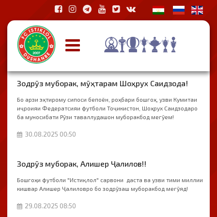
Зодрӯз муборак, мӯҳтарам Шоҳрух Саидзода!
Бо арзи эҳтирому сипоси бепоён, роҳбари бошгоҳ, узви Кумитаи
иҷроияи Федератсияи футболи Тоҷикистон, Шоҳрух Саидзодаро
ба муносибати Рӯзи таваллудашон муборакбод мегӯем!
30.08.2025 00:50
Зодрӯз муборак, Алишер Ҷалилов!!
Бошгоҳи футболи "Истиқлол" сарвони даста ва узви тими миллии
кишвар Алишер Ҷалиловро бо зодрӯзаш муборакбод мегӯяд!
29.08.2025 08:50