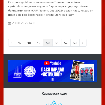
Ситоди мураббиёни тими миллии Тоҷикистон ҳайати
футболбозони даъватшударо барои ширкат дар мусобиқаи
байналмилалии «CAFA Nations Cup 2025» эълон кард, ки дар он
исми 8 нафар бозингарони «Истиқлол» низ ҳаст.
23.08.2025 14:10
47
48
49
50
51
52
53
Сарпарасти кулл