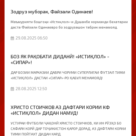
Зодруз муборак, Файзали Одинаев!
Маъмурияти бошгоҳи «Истиқлол»-и Душанбе корманди бехатарии
даста Файзали Одинаевро бо зодрузашон табрик менамояд.
29.08.2025 06:50
БОЗ ЯК РАҚОБАТИ ДИДАНӢ! «ИСТИҚЛОЛ» -
«СИПАР»!
ДАР БОЗИИ МАРКАЗИИ ДАВРИ ЧОРУМИ СУПЕРЛИГАИ ФУТЗАЛ ТИМИ
«ИСТИҚЛОЛ» ДАСТАИ «СИПАР»-РО ҚАБУЛ МЕНАМОЯД!
28.08.2025 12:50
ХРИСТО СТОИЧКОВ АЗ ДАФТАРИ КОРИИ КФ
«ИСТИҚЛОЛ» ДИДАН НАМУД!
УСТУРАИ ФУТБОЛИ ҶАҲОНӢ ХРИСТО СТОИЧКОВ, КИ ИН РӮЗҲО БО
САФАРИ КОРӢ ДАР ТОҶИКИСТОН ҚАРОР ДОРАД, АЗ ДАФТАРИ КОРИИ
ТИМИ ПОЙТАХТ ДИДАН КАРД.