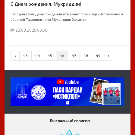
С Днем рождения, Мухриддин!
Сегодня свой День рождения отмечает голкипер «Истиклола» и
сборной Таджикистана Мухриддин Хасанов.
23.09.2025 08:50
43
44
45
46
47
48
49
Генеральный спонсор