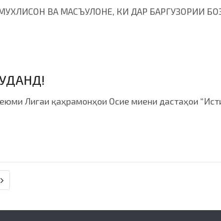
МУХЛИСОН ВА МАСЪУЛОНЕ, КИ ДАР БАРГУЗОРИИ БОЗ
ШУДАНД!
юми Лигаи қаҳрамонҳои Осие миени дастаҳои “Истиқл