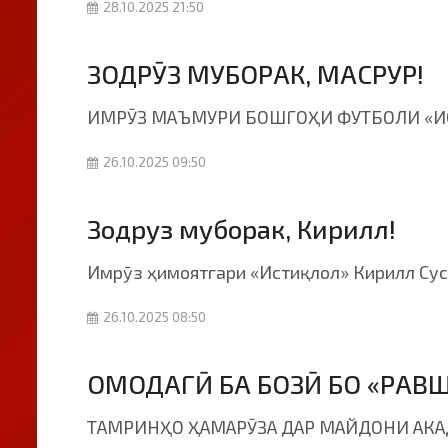
28.10.2025 21:50
ЗОДРӮЗ МУБОРАК, МАСРУР!
ИМРӮЗ МАЪМУРИ БОШГОҲИ ФУТБОЛИ «ИС
26.10.2025 09:50
Зодруз муборак, Кирилл!
Имрӯз ҳимоятгари «Истиқлол» Кирилл Сус
26.10.2025 08:50
ОМОДАГӢ БА БОЗӢ БО «РАВ
ТАМРИНҲО ҲАМАРӮЗА ДАР МАЙДОНИ АКАД