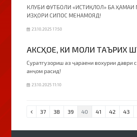
КЛУБИ ФУТБОЛИ «ИСТИҚЛОЛ» БА ҲАМАИ 
ИЗҲОРИ СИПОС МЕНАМОЯД!
23.10.2025 17:50
АКСҲОЕ, КИ МОЛИ ТАЪРИХ 
Суратгузориш аз ҷараени вохурии даври се
анҷом расид!
23.10.2025 11:10
37
38
39
40
41
42
43