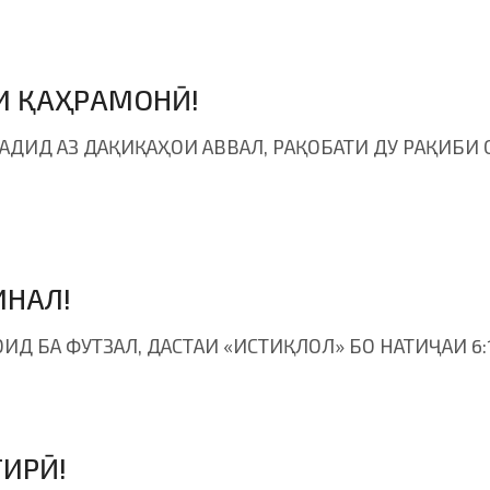
РИ ҚАҲРАМОНӢ!
ДИД АЗ ДАҚИҚАҲОИ АВВАЛ, РАҚОБАТИ ДУ РАҚИБИ
ИНАЛ!
Д БА ФУТЗАЛ, ДАСТАИ «ИСТИҚЛОЛ» БО НАТИҶАИ 6:
ГИРӢ!