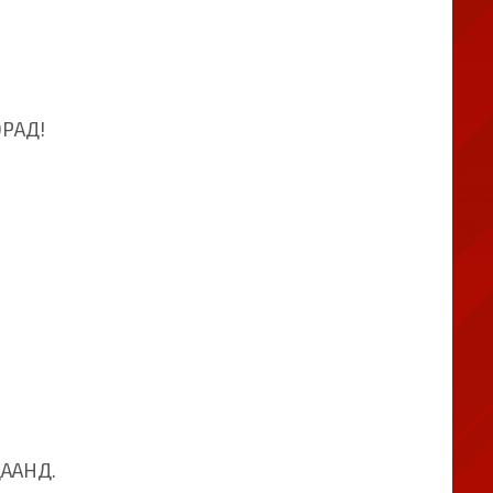
РАД!
ААНД.