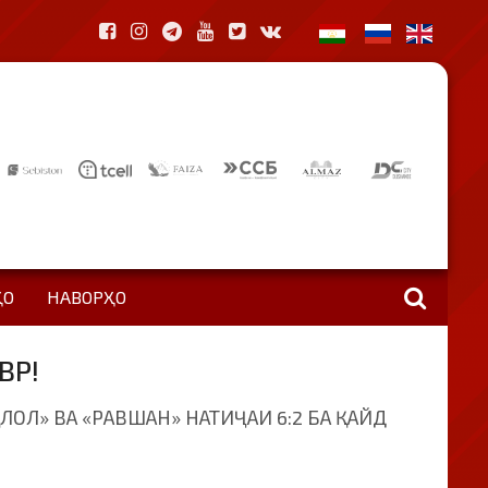
ҲО
НАВОРҲО
ВР!
Л» ВА «РАВШАН» НАТИҶАИ 6:2 БА ҚАЙД