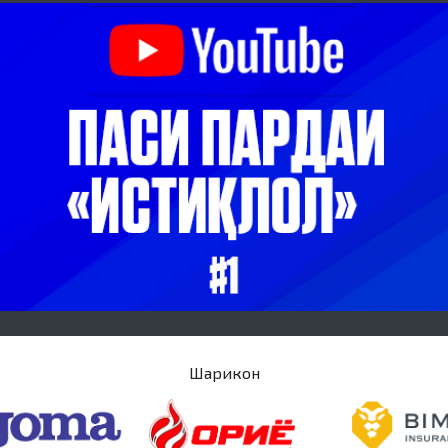
Шарикон