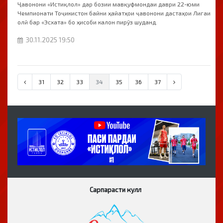
Ҷавонони «Истиқлол» дар бозии мавқуфмондаи даври 22-юми
Чемпионати Тоҷикистон байни ҳайатҳои ҷавонони дастаҳои Лигаи
олӣ бар «Эсхата» бо ҳисоби калон пирӯз шуданд.
30.11.2025 19:50
31
32
33
34
35
36
37
Сарпарасти кулл