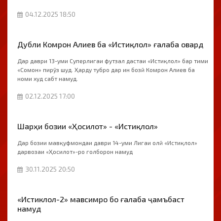
04.12.2025 18:50
Дубли Комрон Алиев ба «Истиқлол» ғалаба овард
Дар даври 13-уми Суперлигаи футзал дастаи «Истиқлол» бар тими
«Сомон» пирӯз шуд. Ҳарду тубро дар ин бозӣ Комрон Алиев ба
номи худ сабт намуд.
02.12.2025 17:00
Шарҳи бозии «Ҳосилот» - «Истиқлол»
Дар бозии мавқуфмондаи даври 14-уми Лигаи олӣ «Истиқлол»
дарвозаи «Ҳосилот»-ро голборон намуд
30.11.2025 20:50
«Истиклол-2» мавсимро бо ғалаба ҷамъбаст
намуд