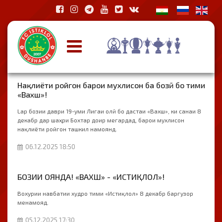
Нақлиёти ройгон барои мухлисон ба бозӣ бо тими
«Вахш»!
Lар бозии даври 19-уми Лигаи олӣ бо дастаи «Вахш», ки санаи 8
декабр дар шаҳри Бохтар доир мегардад, барои мухлисон
нақлиёти ройгон ташкил намоянд.
06.12.2025 18:50
БОЗИИ ОЯНДА! «ВАХШ» - «ИСТИҚЛОЛ»!
Вохурии навбатии худро тими «Истиқлол» 8 декабр баргузор
менамояд.
05.12.2025 17:30