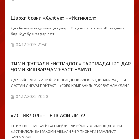
Шарҳи бозии «Ҳулбук» - «Истиқлол»
Дар бозии мавқуфмондаи даври 18-уми Лигаи олӣ «Истиқлол»
бар «Ҳулбук» зафар ёфт.
04.12.2025 21:50
ТИМИ ФУТЗАЛИ «ИСТИҚЛОЛ» БАРОМАДАШРО ДАР
ҶОМИ КИШВАР ҶАМЪБАСТ НАМУД!
ДАР РАҚОБАТИ 1/2 НИҲОӢ ШОГИРДОНИ АЛЕКСАНДР ЗАБИРАДЗЕ БО
ДАСТАИ ДИГАРИ ПОЙТАХТ - «СОРО КОМПАНИЯ» РАҚОБАТ НАМУДАНД.
04.12.2025 20:50
«ИСТИҚЛОЛ» - ПЕШСАФИ ЛИГА!
СЕ ИМТИЁЗ НАВБАТӢ ВА ПИРӮЗИ БАР «ҲУЛБУК» ИМКОН ДОД, КИ
«ИСТИҚЛОЛ» БА МАҚОМИ АВВАЛИ ЧЕМПИОНАТИ МАМЛАКАТ
БАРГАРДАД!