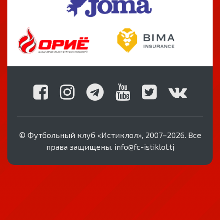
© Футбольный клуб «Истиклол», 2007–2026. Все
права защищены. info@fc-istiklol.tj