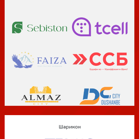
Шарикон