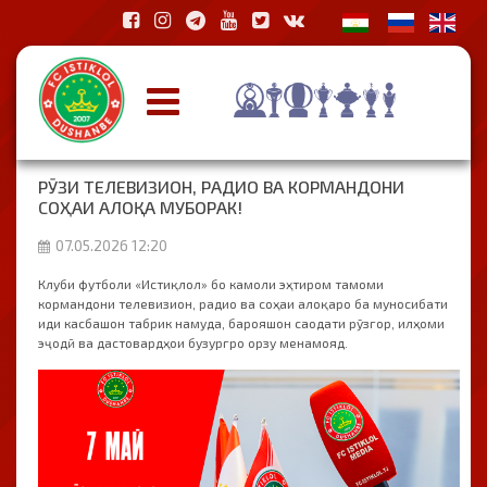
РӮЗИ ТЕЛЕВИЗИОН, РАДИО ВА КОРМАНДОНИ
СОҲАИ АЛОҚА МУБОРАК!
07.05.2026 12:20
Клуби футболи «Истиқлол» бо камоли эҳтиром тамоми
кормандони телевизион, радио ва соҳаи алоқаро ба муносибати
иди касбашон табрик намуда, барояшон саодати рўзгор, илҳоми
эҷодӣ ва дастовардҳои бузургро орзу менамояд.