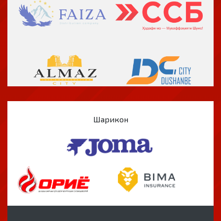
Шарикон