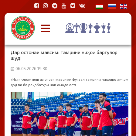
Дар остонаи мавсим: тамрини ниҳоӣ баргузор
шуд!
06.05.2026 19:30
«Истиқлол» пеш аз оғози мавсими футзал тамрини ниҳоиро анҷом
дод ва ба рақобатҳои нав омода аст!