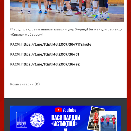
Фардо рақобатм аввали мавсим дар Хуҷанд! Ба майдон бар зиди
«Сипар» мебароем!
РАСМ:
https://t.me/fcistiklol2007/36471?single
РАСМ:
https://t.me/fcistiklol2007/36481
РАСМ:
https://t.me/fcistiklol2007/36492
Комментарии (0)