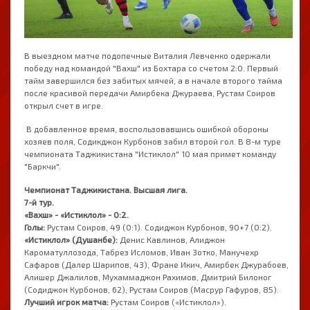
В выездном матче подопечные Виталия Левченко одержали
победу над командой "Вахш" из Бохтара со счетом 2:0. Первый
тайм завершился без забитых мячей, а в начале второго тайма
после красивой передачи Амирбека Джураева, Рустам Соиров
открыл счет в игре.
В добавленное время, воспользовавшись ошибкой обороны
хозяев поля, Содикджон Курбонов забил второй гол. В 8-м туре
чемпионата Таджикистана "Истиклол" 10 мая примет команду
"Баркчи".
Чемпионат Таджикистана. Высшая лига.
7-й тур.
«Вахш» - «Истиклол» - 0:2.
Голы:
Рустам Соиров, 49 (0:1). Содиджон Курбонов, 90+7 (0:2).
«Истиклол» (Душанбе):
Денис Кавлинов, Алиджон
Кароматуллозода, Табрез Исломов, Иван Зотко, Манучехр
Сафаров (Далер Шарипов, 43), Фране Икич, Амирбек Джурабоев,
Алишер Джалилов, Мухаммаджон Рахимов, Дмитрий Билоног
(Содиджон Курбонов, 62), Рустам Соиров (Масрур Гафуров, 85).
Лучший игрок матча:
Рустам Соиров («Истиклол»).