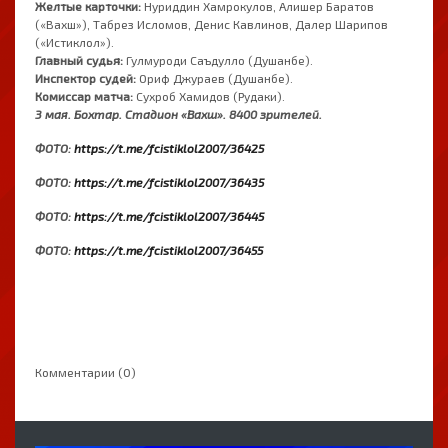
Желтые карточки:
Нуриддин Хамрокулов, Алишер Баратов
(«Вахш»), Табрез Исломов, Денис Кавлинов, Далер Шарипов
(«Истиклол»).
Главный судья:
Гулмуроди Саъдулло (Душанбе).
Инспектор судей:
Ориф Джураев (Душанбе).
Комиссар матча:
Сухроб Хамидов (Рудаки).
3 мая. Бохтар. Стадион «Вахш». 8400 зрителей.
ФОТО:
https://t.me/fcistiklol2007/36425
ФОТО:
https://t.me/fcistiklol2007/36435
ФОТО:
https://t.me/fcistiklol2007/36445
ФОТО:
https://t.me/fcistiklol2007/36455
Комментарии (0)