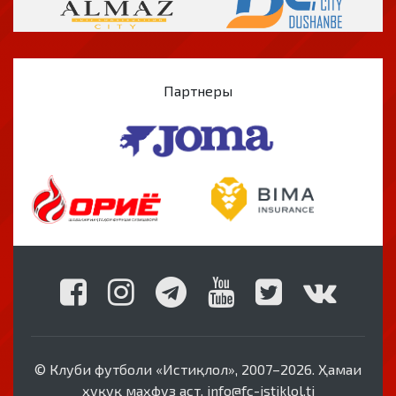
Партнеры
© Клуби футболи «Истиқлол», 2007–2026. Ҳамаи
ҳуқуқ маҳфуз аст. info@fc-istiklol.tj