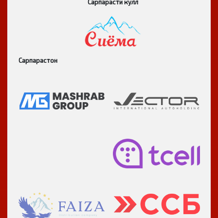
Сарпарасти кулл
Сарпарастон