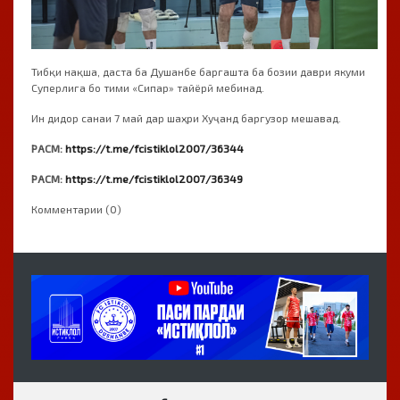
Тибқи нақша, даста ба Душанбе баргашта ба бозии даври якуми
Суперлига бо тими «Сипар» тайёрӣ мебинад.
Ин дидор санаи 7 май дар шаҳри Хуҷанд баргузор мешавад.
РАСМ:
https://t.me/fcistiklol2007/36344
РАСМ:
https://t.me/fcistiklol2007/36349
Комментарии (0)