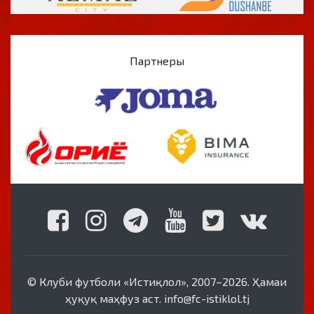
Партнеры
© Клуби футболи «Истиқлол», 2007–2026. Ҳамаи
ҳуқуқ маҳфуз аст. info@fc-istiklol.tj