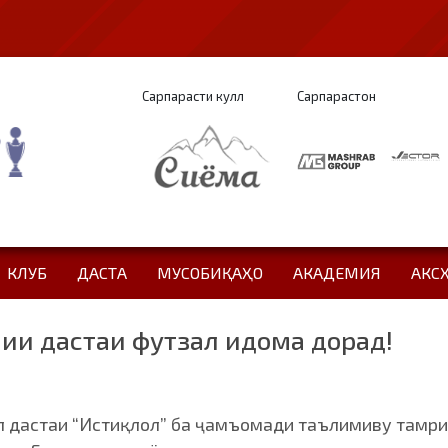
Сарпарасти кулл
Сарпарастон
КЛУБ
ДАСТА
МУСОБИҚАҲО
АКАДЕМИЯ
АКС
ии дастаи футзал идома дорад!
л дастаи “Истиқлол” ба ҷамъомади таълимиву тамрин