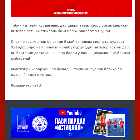
Тибқи натиҷаи қуръакашӣ, дар даври аввал моро бозии марказӣ
интизор аст - «Истиқлол» бо «Сипар» рақобат мекунад.
Оғози мавсими нав ба санаи 6 май ба нақша гирифта шудааст.
Ҳаводоронро чемпионати ҷолибу пуршиддат интизор аст, ки дар
он беҳтарин дастаҳои кишвар барои унвони қаҳрамонӣ мубориза
мебаранд!
Мунтазири хабарҳои нав бошед — тақвими пурраи бозиҳо ба
наздикӣ нашр мешавад.
Комментарии (0)