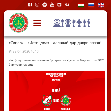
«Сипар» - «Истиқлол» - аллакай дар даври аввал!
22.04.2026 16:10
Имрӯз қуръакашии тақвими Суперлигаи футзали Тоҷикистон-2026
баргузор гардид!