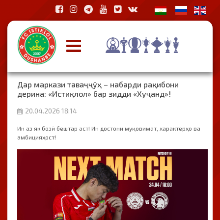
Дар маркази таваҷҷӯҳ – набарди рақибони
дерина: «Истиқлол» бар зидди «Хуҷанд»!
20.04.2026 18:14
Ин аз як бозӣ бештар аст! Ин достони муқовимат, характерҳо ва
амбицияҳост!