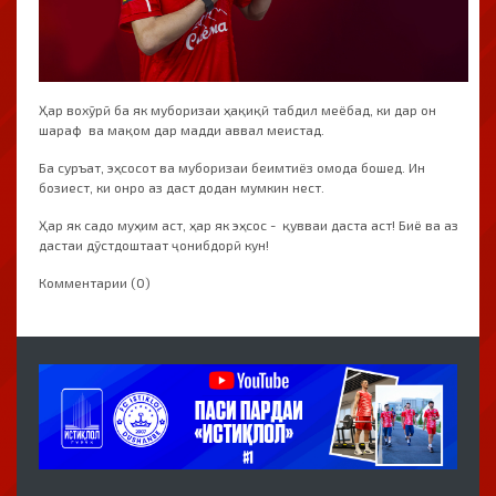
Ҳар вохӯрӣ ба як муборизаи ҳақиқӣ табдил меёбад, ки дар он
шараф ва мақом дар мадди аввал меистад.
Ба суръат, эҳсосот ва муборизаи беимтиёз омода бошед. Ин
бозиест, ки онро аз даст додан мумкин нест.
Ҳар як садо муҳим аст, ҳар як эҳсос - қувваи даста аст! Биё ва аз
дастаи дӯстдоштаат ҷонибдорӣ кун!
Комментарии (0)