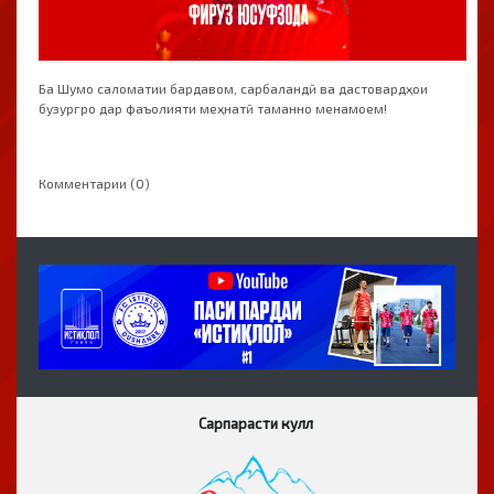
Ба Шумо саломатии бардавом, сарбаландӣ ва дастовардҳои
бузургро дар фаъолияти меҳнатӣ таманно менамоем!
Комментарии (0)
Сарпарасти кулл