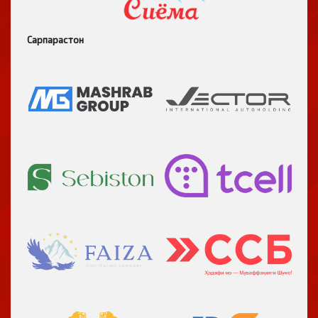
Сарпарастон