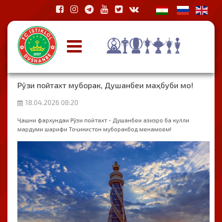
Рӯзи пойтахт муборак, Душанбеи маҳбуби мо!
18.04.2026 08:20
Ҷашни фархундаи Рӯзи пойтахт - Душанбеи азизро ба кулли
мардуми шарифи Тоҷикистон муборакбод менамоем!