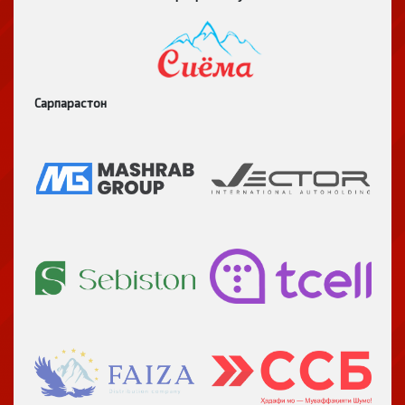
Сарпарастон