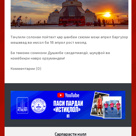
Таҷлили солонаи пойтахт ҳар шанбеи сеюми моҳи апрел баргузор
мешавад ва имсол ба 18 апрел рост меояд.
Ба тамоми сокинони Душанбе саодатмандӣ, шукуфоӣ ва
комёбиҳои навро орзумандем!
Комментарии (0)
Сарпарасти кулл