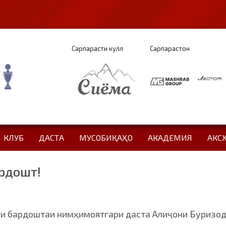
Сарпарасти кулл
Сарпарастон
КЛУБ
ДАСТА
МУСОБИҚАҲО
АКАДЕМИЯ
АКС
рдошт!
ти бардоштаи нимҳимоятгари даста Алиҷони Буризод