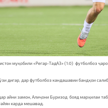
истон муқобили «Регар-ТадАЗ» (1:0) футболбоз ҷар
ӯзи дигар, дар футболбоз кандашавии бандҳои салиб
 дар айни замон, Алиҷони Буризод бояд марҳилаи та
айян карда мешавад.