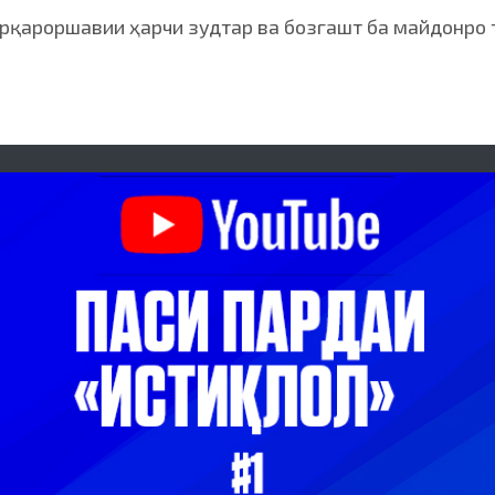
арқароршавии ҳарчи зудтар ва бозгашт ба майдонро 