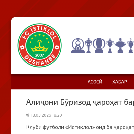
АСОСӢ
ХАБАР
Алиҷони Бӯризод ҷароҳат ба
18.03.2026 18:20
Клуби футболи «Истиқлол» оид ба ҷароҳа