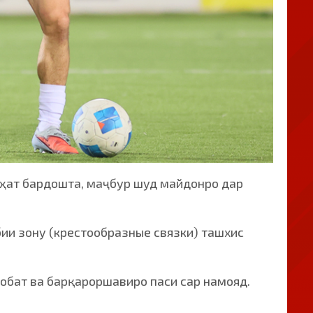
оҳат бардошта, маҷбур шуд майдонро дар
ии зону (крестообразные связки) ташхис
бобат ва барқароршавиро паси сар намояд.