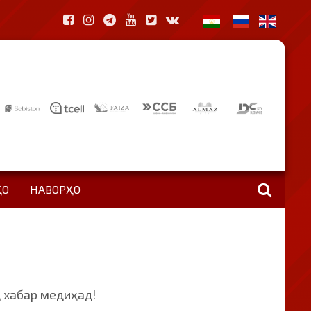
ҲО
НАВОРҲО
 хабар медиҳад!