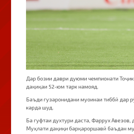
Дар бозии даври дуюми чемпионати Тоҷик
дақиқаи 52-юм тарк намояд.
Баъди гузаронидани муоинаи тиббӣ дар р
карда шуд.
Ба гуфтаи духтури даста, Фаррух Авезов,
Муҳлати дақиқи барқароршавӣ баъдан му